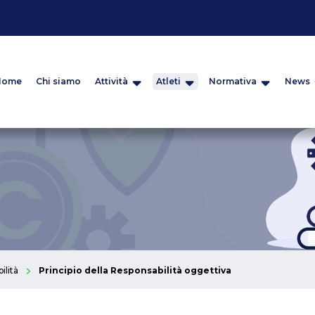
Home
Chi siamo
Attività
Atleti
Normativa
News
ilità
Principio della Responsabilità oggettiva