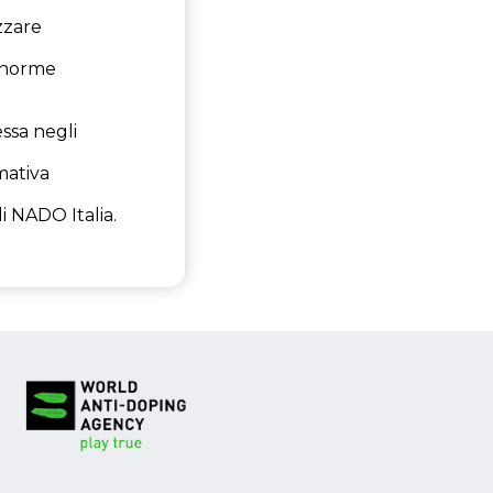
zzare
e norme
ssa negli
mativa
i NADO Italia.