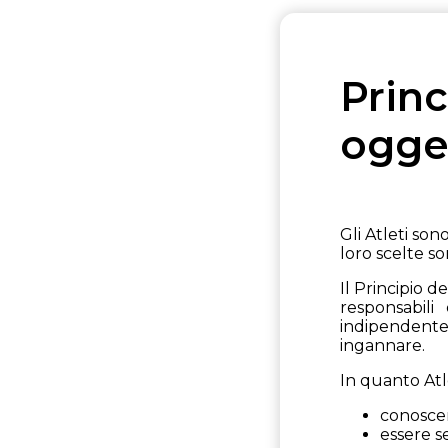
Princ
ogge
Gli Atleti son
loro scelte s
Il Principio d
responsabili 
indipendenteme
ingannare.
In quanto Atl
conoscer
essere s