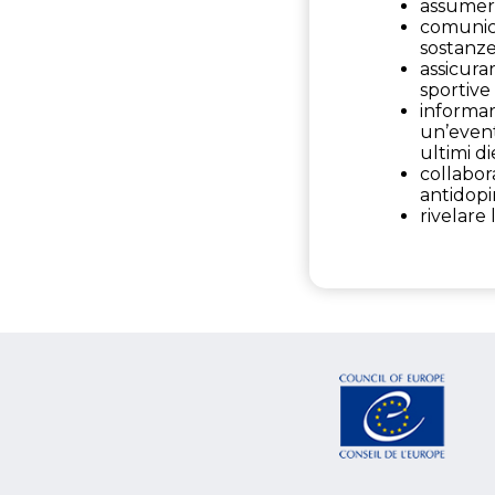
assumersi
comunica
sostanze 
assicura
sportive
informar
un’event
ultimi di
collabor
antidopi
rivelare