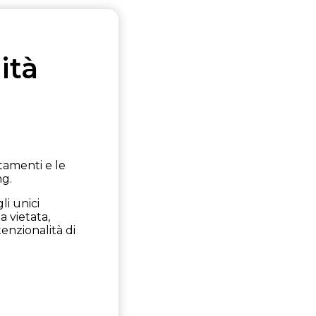
ità
rtamenti e le
ng.
li unici
a vietata,
enzionalità di