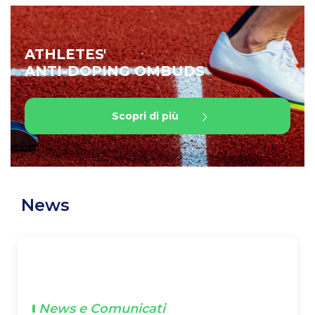
ATHLETES'
ANTI-DOPING OMBUDS
Scopri di più
News
News e Comunicati