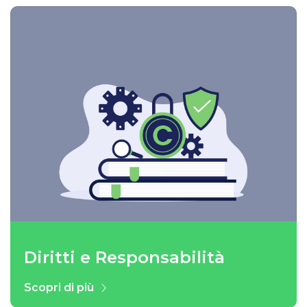
Diritti e Responsabilità
Lista WADA
RTP
TUE
Scopri di più
Scopri di più
Scopri di più
Scopri di più