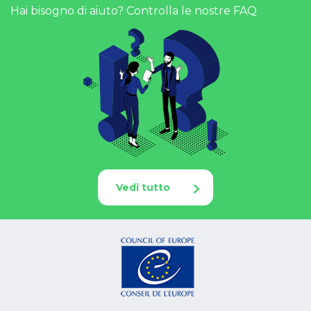
Hai bisogno di aiuto? Controlla le nostre FAQ
Vedi tutto